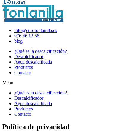
info@eurofontanilla.es
976 46 12 56
blog
¿Qué es la descalcificación?
Descalcificador
Agua descalcificada
Productos
Contacto
Menú
¿Qué es la descalcificación?
Descalcificador
Agua descalcificada
Productos
Contacto
Política de privacidad