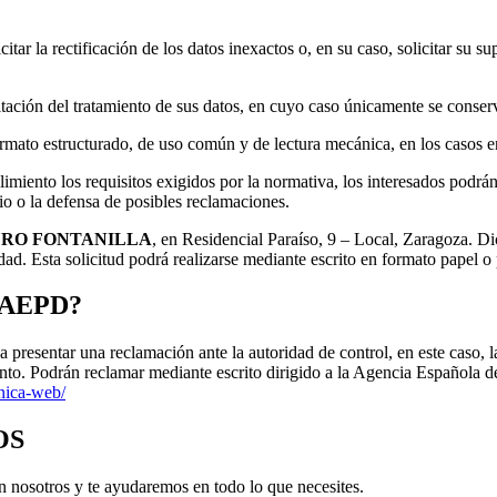
itar la rectificación de los datos inexactos o, en su caso, solicitar su s
mitación del tratamiento de sus datos, en cuyo caso únicamente se conserv
ormato estructurado, de uso común y de lectura mecánica, en los casos en
imiento los requisitos exigidos por la normativa, los interesados podrán
cio o la defensa de posibles reclamaciones.
RO FONTANILLA
, en Residencial Paraíso, 9 – Local, Zaragoza. Dic
d. Esta solicitud podrá realizarse mediante escrito en formato papel o 
a AEPD?
y a presentar una reclamación ante la autoridad de control, en este caso
ento. Podrán reclamar mediante escrito dirigido a la Agencia Española 
onica-web/
OS
n nosotros y te ayudaremos en todo lo que necesites.